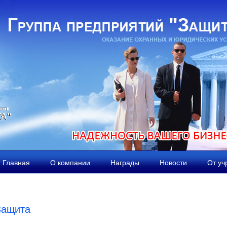
Главная
О компании
Награды
Новости
От уч
ащита