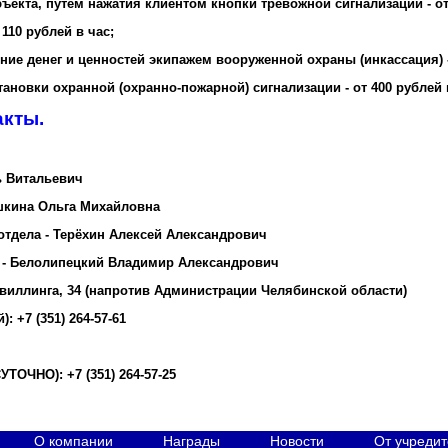
ъекта, путем нажатия клиентом кнопки тревожной сигнализации - от
 110 рублей в час;
е денег и ценностей экипажем вооруженной охраны (инкассация) - 
тановки охранной (охранно-пожарной) сигнализации - от 400 рублей 
акты.
ь Витальевич
шкина Ольга Михайловна
отдела - Терёхин Алексей Александрович
 - Белолипецкий Владимир Александрович
 Цвиллинга, 34 (напротив Администрации Челябинской области)
 +7 (351) 264-57-61
ТОЧНО): +7 (351) 264-57-25
О компании
Награды
Новости
От учреди