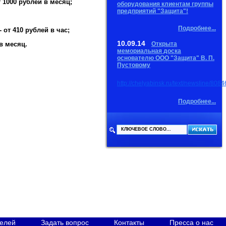
 1000 рублей в месяц;
оборудования клиентам группы
предприятий "Защита"!
Подробнее...
от 410 рублей в час;
10.09.14
в месяц.
Открыта
мемориальная доска
основателю ООО "Защита" В. П.
Пустовому
http://chelyabinsk.ru/text/newsline/8084
Подробнее...
телей
Задать вопрос
Контакты
Пресса о нас