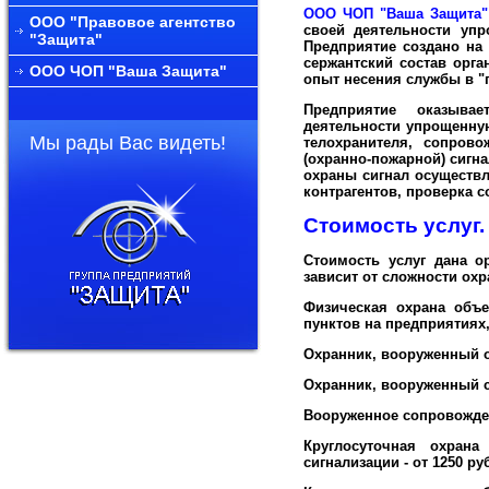
ООО ЧОП "Ваша Защита"
ООО "Правовое агентство
своей деятельности упр
"Защита"
Предприятие создано на
сержантский состав орг
ООО ЧОП "Ваша Защита"
опыт несения службы в "г
Предприятие оказыв
деятельности упрощенную
Мы рады Вас видеть!
телохранителя, сопрово
(охранно-пожарной) сигна
охраны сигнал осуществл
контрагентов, проверка 
Стоимость услуг.
Стоимость услуг дана о
зависит от сложности охр
Физическая охрана объе
пунктов на предприятиях
Охранник, вооруженный о
Охранник, вооруженный сп
Вооруженное сопровожден
Круглосуточная охрана
сигнализации - от 1250 ру