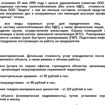
основано 25 мая 1995 года с целью удешевления клиентам ООО 
ощенную систему налогообложения (без учета НДС), стоимости 
 базе ООО "Защита" с тем же личным составом, который предст
анов внутренних дел и вооруженных сил имеющий высокую профе
орячих" точках.
ает все виды охранных услуг для юридических лиц, 
 систему налогообложения (без НДС), а также физическим лицам.
ждение грузов, осуществление инкассации. Охрана помещений 
лизации и (или) кнопки тревожной сигнализации (КТС). Реагирован
яется силами групп быстрого реагирования (ГБР). Подготовка ин
сотрудников поступающих на работу на предприятия.
риентировочная. Детальная стоимость услуг определяется посл
аняемого объекта, а также режима и объема работы.
кта (услуги по охране офисов, строящихся объектов, организа
, организация патрулирования охраняемой территории):
гнестрельным оружием - от 92 рублей в час;
ецсредствами - от 80 рублей в час;
ие товарно-материальных ценностей - от 110 рублей в час;
 объекта (коммерческая недвижимость), путем установки охр
блей в месяц;