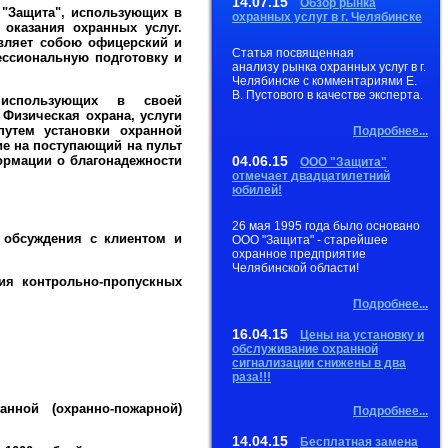
14.07.15
Обзор рынка
"Защита", использующих в
охранных услуг в г. Челябинске
оказания охранных услуг.
авляет собою офицерский и
Статья посвященная
ссиональную подготовку и
анализу рынка охранных услуг в г.
Челябинске с комментариями Е.
В. Пустового в качестве эксперта.
использующих в своей
 Физическая охрана, услуги
путем установки охранной
Подробнее...
ие на поступающий на пульт
формации о благонадежности
04.06.15
ООО "Защита"
отмечает двадцатилетний
юбилей!
26 мая 1995 года было основано
е обсуждения с клиентом и
ООО "Защита" - старейшее
охранное предприятие
Челябинской области!
ция контрольно-пропускных
Подробнее...
16.04.15
Цены на установку и
обслуживание охранной
сигнализации снижены в два
раза!!!
анной (охранно-пожарной)
Подробнее...
14.04.15
Бесплатная замена